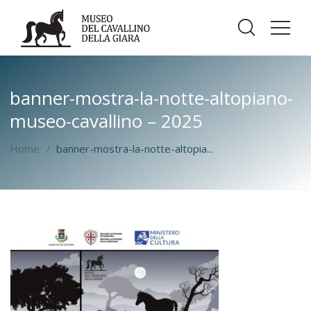
banner-mostra-la-notte-altopiano-
museo-cavallino – 2025
Home
banner-mostra-la-notte-altopia...