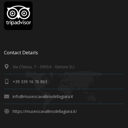
Contact Details
Via Chiesa, 7 - 09054 - Genoni SU
+39 339 16 76 863
info@museocavallinodellagiara.it
https://museocavallinodellagiara.it/