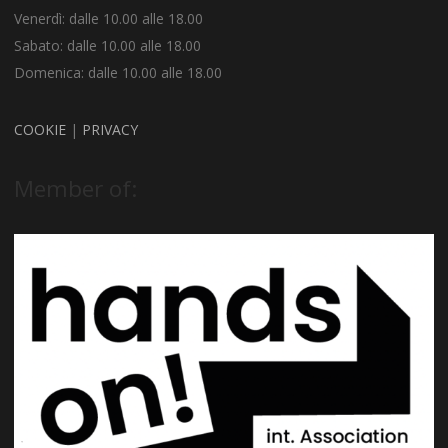
Venerdì: dalle 10.00 alle 18.00
Sabato: dalle 10.00 alle 18.00
Domenica: dalle 10.00 alle 18.00
COOKIE
|
PRIVACY
Member of: