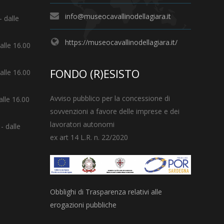
info@museocavallinodellagiara.it
- dalle
https://museocavallinodellagiara.it/
dalle 16.00
FONDO (R)ESISTO
dalle 16.00
Avviso pubblico per la concessione di
alle 16.00
sovvenzioni a favore delle imprese e dei
lavoratori autonomi
- dalle
ex art 14 L.R. n. 22/2020
Obblighi di Trasparenza relativi alle
erogazioni pubbliche