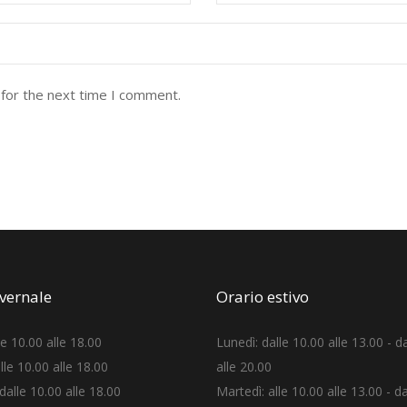
 for the next time I comment.
nvernale
Orario estivo
le 10.00 alle 18.00
Lunedì: dalle 10.00 alle 13.00 - d
lle 10.00 alle 18.00
alle 20.00
dalle 10.00 alle 18.00
Martedì: alle 10.00 alle 13.00 - d