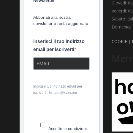
Newsletter
Giovedì: da
Venerdì: da
Abbonati alla nostra
Sabato: dal
newsletter e resta aggiornato.
Domenica: d
COOKIE
|
Inserisci il tuo indirizzo
email per iscriverti
Memb
Indica il tuo indirizzo email per
iscriverti. Es. abc@xyz.com
Accetto le condizioni