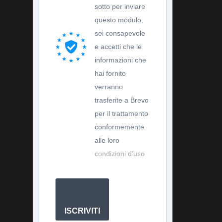
sotto per inviare
questo modulo,
sei consapevole
e accetti che le
informazioni che
hai fornito
verranno
trasferite a Brevo
per il trattamento
conformemente
alle loro
condizioni d'uso
ISCRIVITI