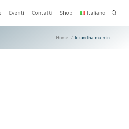
e
Eventi
Contatti
Shop
Italiano
Home
locandina-ma-min