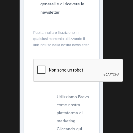
generali e di ricevere le
newsletter
Puoi annullare l'iscrizione in
qualsiasi momento utilizzando il
link incluso nella nostra newsletter.
Utilizziamo Brevo
come nostra
piattaforma di
marketing.
Cliccando qui