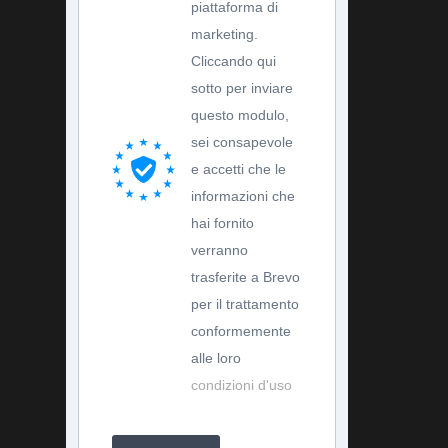
piattaforma di
marketing.
Cliccando qui
sotto per inviare
questo modulo,
sei consapevole
e accetti che le
informazioni che
hai fornito
verranno
trasferite a Brevo
per il trattamento
conformemente
alle loro
condizioni d'uso