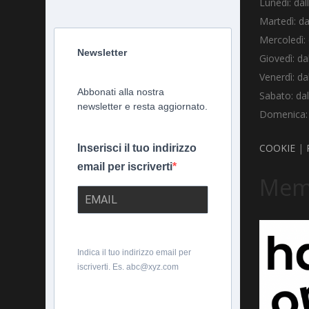
Lunedì: dal
Martedì: da
Mercoledì: 
Newsletter
Giovedì: da
Venerdì: da
Abbonati alla nostra
Sabato: dal
newsletter e resta aggiornato.
Domenica: d
COOKIE
|
Inserisci il tuo indirizzo
email per iscriverti
Memb
Indica il tuo indirizzo email per
iscriverti. Es. abc@xyz.com