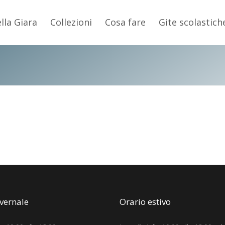
ella Giara
Collezioni
Cosa fare
Gite scolastich
nvernale
Orario estivo