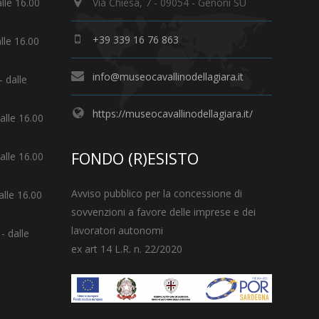
alle 16.00
Via Chiesa, 7 - 09054 - Genoni SU
+39 339 16 76 863
alle 16.00
info@museocavallinodellagiara.it
- dalle
https://museocavallinodellagiara.it/
dalle 16.00
FONDO (R)ESISTO
dalle 16.00
Avviso pubblico per la concessione di
alle 16.00
sovvenzioni a favore delle imprese e dei
lavoratori autonomi
- dalle
ex art 14 L.R. n. 22/2020